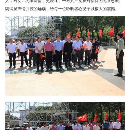
人，对女儿无限深情，更表述了一对共产党员对信仰的无限忠诚。
朗诵员声情并茂的诵读，给每一位聆听者心灵予以极大的震撼。