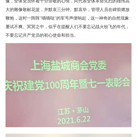
像，全体党员怀着十分崇敬的心情，向代表全体革命先烈的雄伟高
大的雕像敬献花篮，并默哀三分钟。默哀毕，管理人员在碑前燃放
鞭炮，这时一阵阵"嘀嘀哒"的军号声便响起，这一神奇的自然现象
屡试不爽。冥冥之中，似乎在提醒人们不要忘记战火纷飞的年代，
不要忘记共产党员的初心使命和担当。