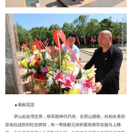
▲敬献花篮
茅山处处埋忠骨，铁军精神代代传。在群山拥抱，松柏长青的
苏南抗战胜利纪念碑前，有一尊陈毅元帅和栗裕将军在骏马上雕