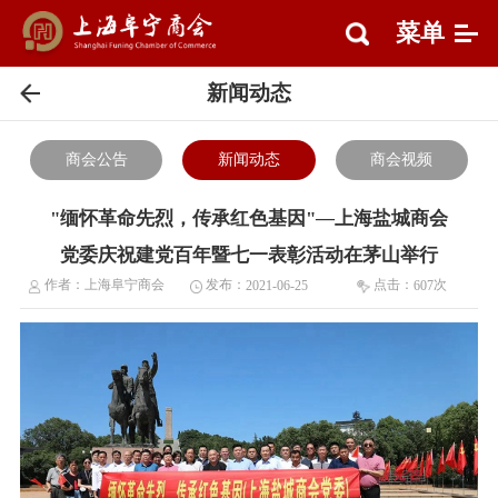
菜单
新闻动态
商会公告
新闻动态
商会视频
"缅怀革命先烈，传承红色基因"—上海盐城商会
党委庆祝建党百年暨七一表彰活动在茅山举行
作者：
上海阜宁商会
发布：
点击：
次
2021-06-25
607