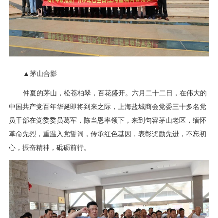
▲茅山合影
仲夏的茅山，松苍柏翠，百花盛开。六月二十二日，在伟大的
中国共产党百年华诞即将到来之际，上海盐城商会党委三十多名党
员干部在党委委员葛军，陈当恩率领下，来到句容茅山老区，缅怀
革命先烈，重温入党誓词，传承红色基因，表彰奖励先进，不忘初
心，振奋精神，砥砺前行。