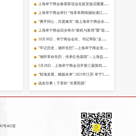
上海阜宁商会春茗联谊会在延安饭店隆重举行
上海阜宁商会举行 “传承阜商情描绘浦江新梦想” 交流联谊会
"携手同心，共渡难关"-致上海阜宁商会全体会员、老乡及家属的慰问信
上海阜宁商会回乡举办“新机与新局”暨“迎新春联谊会”
10月30日，阜宁商会会长、书记率队“走访会员，考察企业，共叙乡情”
“牢记历史，缅怀先烈”—上海阜宁商会党总支庆祝建党百年“红色之旅”茅山之行
"缅怀革命先烈，传承红色基因"—上海盐城商会党委庆祝建党百年暨七一表彰活动在茅山举行
5月28日，上海阜宁商会召开第三届第四次会议
“联海发展、赋能未来”-2021年江苏·阜宁5.18经济贸易洽谈会隆重举行
战友往事｜子君的 “水墨田园”
5号402室