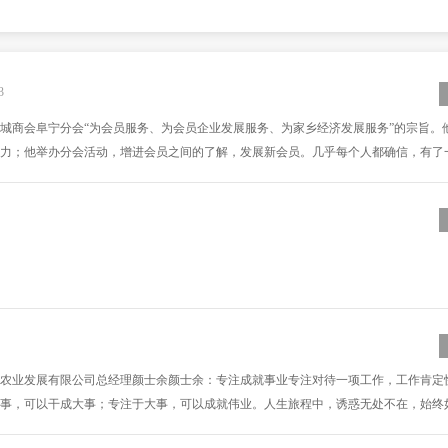
3
城商会阜宁分会“为会员服务、为会员企业发展服务、为家乡经济发展服务”的宗旨。
力；他举办分会活动，增进会员之间的了解，发展新会员。几乎每个人都确信，有了
式？关于它的定义仍然没
农业发展有限公司总经理颜士余颜士余：专注成就事业专注对待一项工作，工作肯定
事，可以干成大事；专注于大事，可以成就伟业。人生旅程中，诱惑无处不在，始终
是有机遇路过，都想一把抓