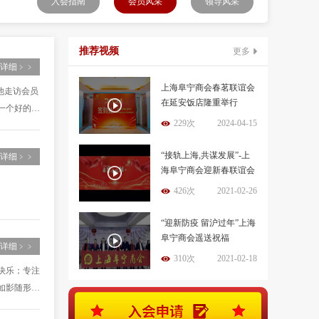
入会指南
会员风采
领导风采
推荐视频
更多
详细﹥﹥
上海阜宁商会春茗联谊会
他走访会员
在延安饭店隆重举行
一个好的商
229次
2024-04-15
“接轨上海,共谋发展”-上
详细﹥﹥
海阜宁商会迎新春联谊会
426次
2021-02-26
“迎新防疫 留沪过年”上海
阜宁商会遥送祝福
详细﹥﹥
310次
2021-02-18
快乐；专注
如影随形。