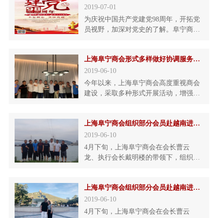
界、阜宁在沪企业的160多人士齐聚一
2019-07-01
堂联谊，共襄发展大业。阜宁县发展改
为庆祝中国共产党建党98周年，开拓党
革委员会向联谊会的召开发来了贺信。
员视野，加深对党史的了解。阜宁商会
高朋云集家乡的领导远道而
党总支部书记陈当恩同志组织党员开
展“弘扬红色精神，重温红色记忆”主题
上海阜宁商会形式多样做好协调服务工作
教育活动，于6月29日带领支部党员同
志学习参观张闻天故居。在整个参观过
2019-06-10
程中，大家认真仔细观看展示的图文，
今年以来，上海阜宁商会高度重视商会
深切感受其共产党人高贵品质，尤其为
建设，采取多种形式开展活动，增强了
张闻天同志艰辛地寻求真理
商会的凝聚力。端午节前夕，在会长曹
云龙、党总支书记陈当恩的带领下，商
上海阜宁商会组织部分会员赴越南进行商务考察
会组织10多位副会长、理事到会员企业
走访，了解企业生产经营情况，帮助企
2019-06-10
业解决生产经营中遇到的困难。这次活
4月下旬，上海阜宁商会在会长曹云
动分两个阶段进行，第一阶段开展走访
龙、执行会长戴明楼的带领下，组织一
观摩活动，参观了上海浩恩物
行九人去越南进行商务考察。此次考察
旨在学习和借鉴外国经验，发展壮大会
上海阜宁商会组织部分会员赴越南进行商务考察
员的产业。在越南考察期间，会员们每
到一处都能认真听介绍、看现场、并与
2019-06-10
越南专家交流。戴会长在与越南某公司
4月下旬，上海阜宁商会在会长曹云