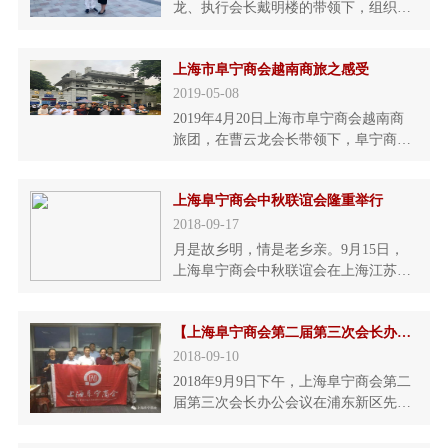
总经理nguyenthinhinh的交谈中，详细了
龙、执行会长戴明楼的带领下，组织一
解了越南经济发
行九人去越南进行商务考察。此次考察
旨在学习和借鉴外国经验，发展壮大会
上海市阜宁商会越南商旅之感受
员的产业。在越南考察期间，会员们每
到一处都能认真听介绍、看现场、并与
2019-05-08
越南专家交流。戴会长在与越南某公司
2019年4月20日上海市阜宁商会越南商
总经理nguyenthinhinh的交谈中，详细了
旅团，在曹云龙会长带领下，阜宁商会
解了越南经济发
执行会长戴明楼，常务副会长：曹屯
良，周兵，戴亚洲，刘俊，曹建川，曹
上海阜宁商会中秋联谊会隆重举行
效成，嵇先楼一行九人，一早从上海浦
东空港出发。第一站到达南宁国际机
2018-09-17
场，接待车直达中国最大的凭祥红木
月是故乡明，情是老乡亲。9月15日，
城，参观那里的红木品种、做工工艺、
上海阜宁商会中秋联谊会在上海江苏饭
市场信息后出友谊关。第一晚，
店隆重举行。原上海警备区政治部主任
郭林本将军、上海市杨浦区政法委副书
【上海阜宁商会第二届第三次会长办公会议成功举行】秋风送爽丹桂飘香
记周维春、原上市杨浦区工商联副书记
王兆宏、阜宁政协副主席、工商联主席
2018-09-10
蔡如航、阜宁县民政局局长柏加健、原
2018年9月9日下午，上海阜宁商会第二
长海医院副院长张本成、上海市盐城商
届第三次会长办公会议在浦东新区先行
会党委书记刘家亮、阜宁县重
国际综合商务楼胜利召开。为了更好地
开展新一届商会工作，谋划商会未来发