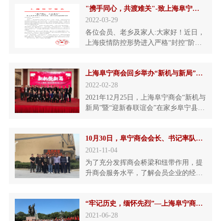
"携手同心，共渡难关"-致上海阜宁商会全体会员、老乡及家属的慰问信
人大代表、国家女子足球队主教练水庆
霞，阜宁县有关领导，上海阜宁商会会
2022-03-29
长、执行会长、副会长以及部分会员
各位会员、老乡及家人:大家好！近日，
200人左右参加了本次联谊会。大家欢
上海疫情防控形势进入严格“封控”阶
聚一堂，敞心扉，听乡音，
段。疫情形势的急剧变化给各位会员、
老乡及家人的工作和日常生活带来较大
上海阜宁商会回乡举办“新机与新局”暨“迎新春联谊会”
影响，部分会员企业甚至处于停工停产
状态，经济损失严重。在此，上海阜宁
2022-02-28
商会会长曹云龙携全体商会同仁代表商
2021年12月25日，上海阜宁商会“新机与
会，向受疫情影响的所有会员单位表示
新局”暨“迎新春联谊会”在家乡阜宁县天
诚挚的慰问。广大会员朋友们
鹅湖国示大酒店举行，参加“迎新春联谊
会”的有上海阜宁商会全体会员，上海市
10月30日，阜宁商会会长、书记率队“走访会员，考察企业，共叙乡情”
领导、阜宁县领导应邀出席，首先曹云
龙会长向各位来宾的到来表示热烈的欢
2021-11-04
迎，并代表商会隆重欢迎新加入会员。
为了充分发挥商会桥梁和纽带作用，提
曹会长总结报告了2021年商会工作开展
升商会服务水平，了解会员企业的经营
情况，
状况及其发展方向，听取常务会长单位
对商会的发展建议，协助会员企业解决
“牢记历史，缅怀先烈”—上海阜宁商会党总支庆祝建党百年“红色之旅”茅山之行
企业发展中遇到的瓶颈，10月30日，上
海阜宁商会会长曹云龙、党支部书记陈
2021-06-28