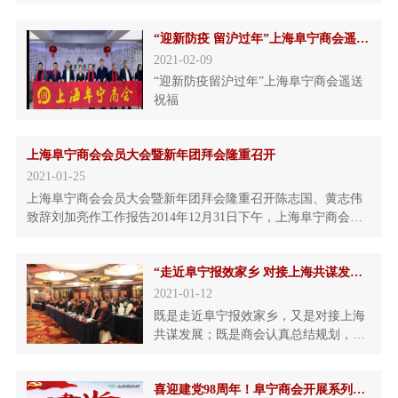
遇”以“联海发展、赋能未来”为主题的
2021年江苏·阜宁5.18经济贸易洽谈会
“迎新防疫 留沪过年”上海阜宁商会遥送祝福
（以下简称5·18经贸会），于5月18-
5.19日在阜宁天鹅湖国际大酒店隆重举
2021-02-09
行。除举办大会开幕式、项目签约等活
“迎新防疫留沪过年”上海阜宁商会遥送
动外，还将举办多场高端会议、专题对
祝福
上海阜宁商会会员大会暨新年团拜会隆重召开
2021-01-25
上海阜宁商会会员大会暨新年团拜会隆重召开陈志国、黄志伟
致辞刘加亮作工作报告2014年12月31日下午，上海阜宁商会会
员大会暨新年团拜会在上海黄浦区榕港大酒店隆重召开，阜宁
商会全体会员、阜宁籍在沪各界人士代表、盐城市驻沪联络处
“走近阜宁报效家乡 对接上海共谋发展”-上海阜宁商会举行迎新春联谊会
领导、上海盐城商会各县级商会会长、秘书长、上海盐城商会
全体顾问、秘书处全体工
2021-01-12
既是走近阜宁报效家乡，又是对接上海
共谋发展；既是商会认真总结规划，又
是各界人士共叙情谊。1月10日，上海
阜宁商会在浦东紫金山大酒店举行迎新
喜迎建党98周年！阜宁商会开展系列主题教育活动
春联谊会，上海有关方面、阜宁家乡政