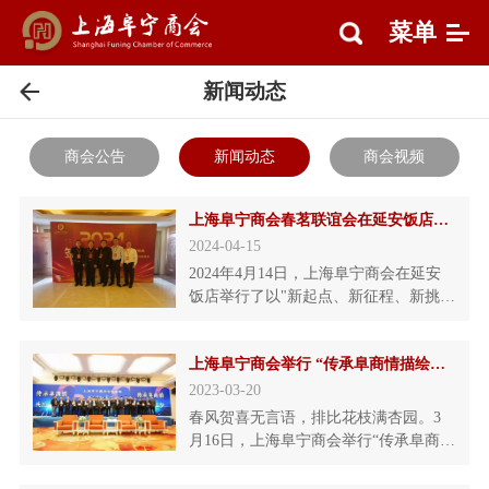
菜单
新闻动态
商会公告
新闻动态
商会视频
上海阜宁商会春茗联谊会在延安饭店隆重举行
2024-04-15
2024年4月14日，上海阜宁商会在延安
饭店举行了以"新起点、新征程、新挑
战"为主题的春茗联谊会。来自阜宁籍在
沪领导、全体上海阜宁商会会长及会员
上海阜宁商会举行 “传承阜商情描绘浦江新梦想” 交流联谊会
共计数百人参加了本次盛会，共同分享
友谊、交流经验，展望未来发展。商会
2023-03-20
会长、秘书长和特邀嘉宾合影会长曹云
春风贺喜无言语，排比花枝满杏园。3
龙致辞本次春茗联谊会以"新起点"为主
月16日，上海阜宁商会举行“传承阜商
题，意在回顾过去的
情，描绘浦江新梦想”交流联谊会。上海
警备区原政治部主任郭林本将军，全国